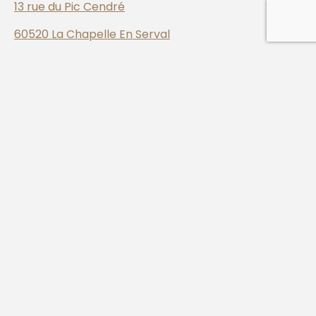
13 rue du Pic Cendré
60520 La Chapelle En Serval
contact@marjolaine-cayeux.fr
Je suis là pour vous offrir un accompagnement en
sophrologie qui respecte votre individualité et
répond à vos besoins uniques, parce que votre