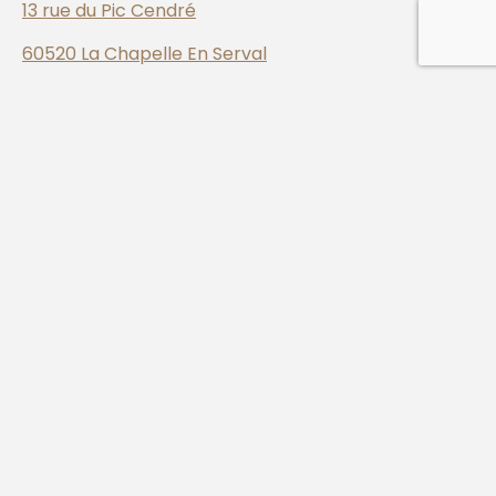
13 rue du Pic Cendré
60520 La Chapelle En Serval
contact@marjolaine-cayeux.fr
Je suis là pour vous offrir un accompagnement en
sophrologie qui respecte votre individualité et
répond à vos besoins uniques, parce que votre