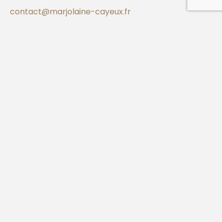
contact@marjolaine-cayeux.fr
Je suis là pour vous offrir un accompagnement en
sophrologie qui respecte votre individualité et
répond à vos besoins uniques, parce que votre
bien-être est ma priorité.